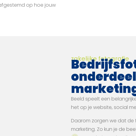
n afgestemd op hoe jouw
zakelijke fotografie
Bedrijfsfo
onderdeel
marketin
Beeld speelt een belangrijke 
het op je website, social m
Daarom zorgen we dat de fo
marketing. Zo kun je de bee