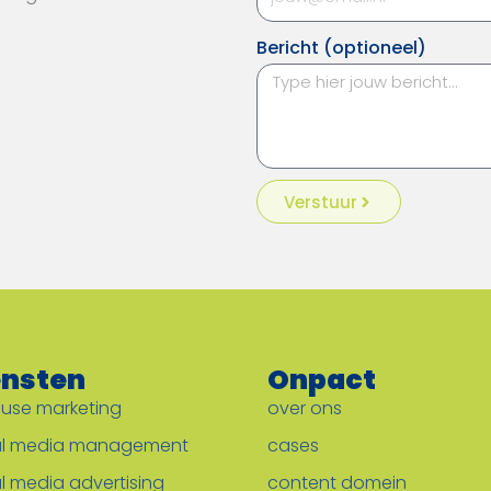
Bericht (optioneel)
Verstuur
ensten
Onpact
ouse marketing
over ons
al media management
cases
l media advertising
content domein