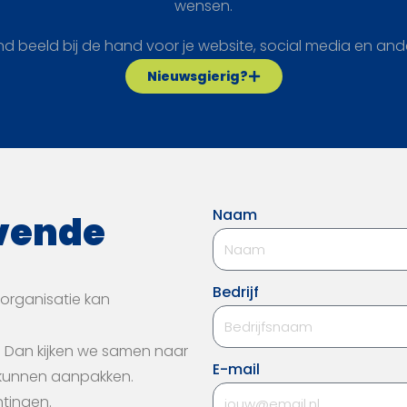
wensen.
end beeld bij de hand voor je website, social media en and
Nieuwsgierig?
Naam
jvende
Bedrijf
 organisatie kan
. Dan kijken we samen naar
E-mail
 kunnen aanpakken.
htingen.