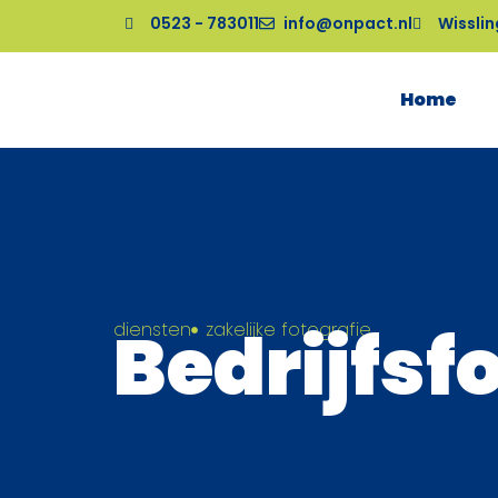
0523 - 783011
info@onpact.nl
Wisslin
Home
Bedrijfsf
diensten
zakelijke fotografie