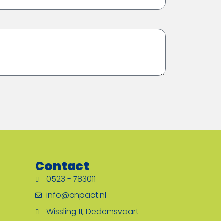
Contact
0523 - 783011
info@onpact.nl
Wissling 11, Dedemsvaart