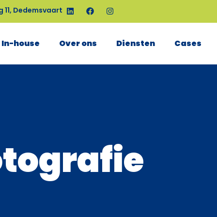
g 11, Dedemsvaart
In-house
Over ons
Diensten
Cases
otografie