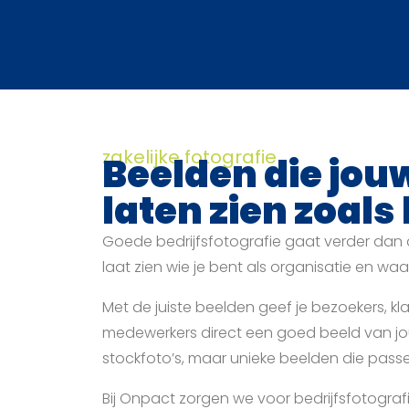
zakelijke fotografie
Beelden die jouw
laten zien zoals 
Goede bedrijfsfotografie gaat verder dan 
laat zien wie je bent als organisatie en waar
Met de juiste beelden geef je bezoekers, kl
medewerkers direct een goed beeld van jo
stockfoto’s, maar unieke beelden die passen
Bij Onpact zorgen we voor bedrijfsfotograf