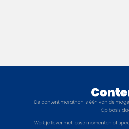
Conten
De content marathon is één van de mogel
Op basis da
Werk je liever met losse momenten of spec