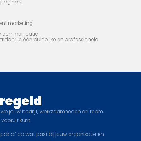
spagina’s
ent marketing
re communicatie
aardoor je één duidelijke en professionele
eregeld
 we jouw bedrijf, werkzaamheden en team.
ooruit kunt.
pak af op wat past bij jouw organisatie en