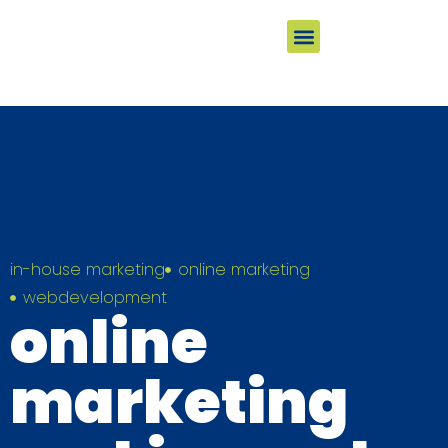
In-house
Over ons
Content domein
in-house marketing
online marketing
webdevelopment
online
marketing